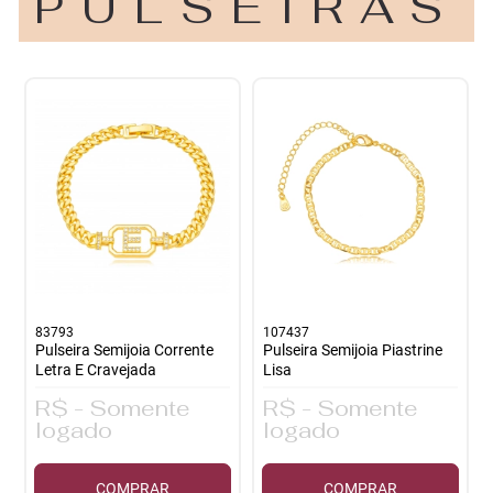
PULSEIRAS
83793
107437
Pulseira Semijoia Corrente
Pulseira Semijoia Piastrine
Letra E Cravejada
Lisa
R$ - Somente
R$ - Somente
logado
logado
COMPRAR
COMPRAR