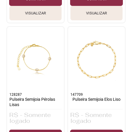
VISUALIZAR
VISUALIZAR
128287
147709
Pulseira Semijoia Pérolas
Pulseira Semijoia Elos Liso
Lisas
R$ - Somente
R$ - Somente
logado
logado