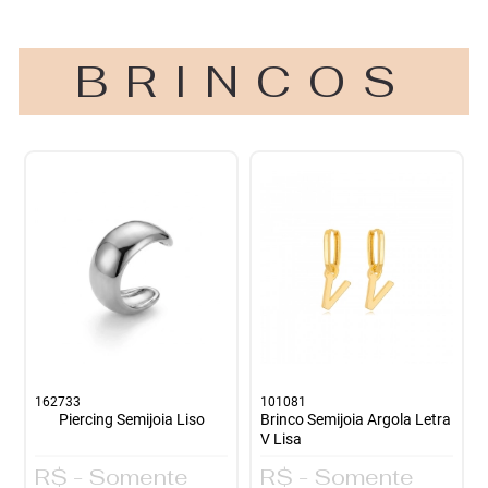
BRINCOS
162733
101081
Piercing Semijoia Liso
Brinco Semijoia Argola Letra
V Lisa
R$ - Somente
R$ - Somente