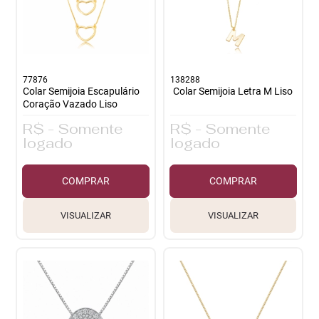
77876
138288
Colar Semijoia Escapulário
Colar Semijoia Letra M Liso
Coração Vazado Liso
R$ - Somente
R$ - Somente
logado
logado
COMPRAR
COMPRAR
VISUALIZAR
VISUALIZAR