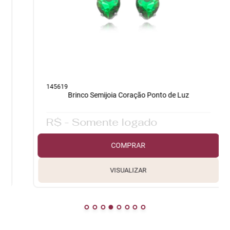
137841
rinco Semijoia Coração Ponto de Luz
Acessór
 Somente logado
R$ - So
COMPRAR
VISUALIZAR