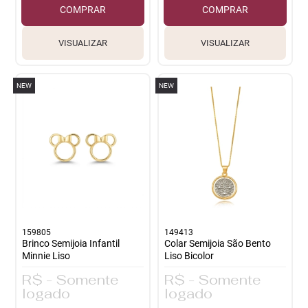
COMPRAR
COMPRAR
VISUALIZAR
VISUALIZAR
NEW
NEW
159805
149413
Brinco Semijoia Infantil
Colar Semijoia São Bento
Minnie Liso
Liso Bicolor
R$ - Somente
R$ - Somente
logado
logado