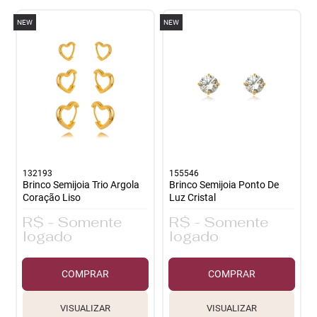
te
NEW
NEW
co
132193
155546
Brinco Semijoia Trio Argola
Brinco Semijoia Ponto De
Coração Liso
Luz Cristal
R$ - Somente
R$ - Somente
logado
logado
COMPRAR
COMPRAR
VISUALIZAR
VISUALIZAR