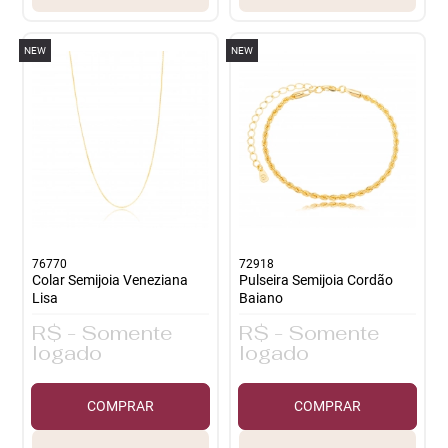
NEW
NEW
76770
72918
Colar Semijoia Veneziana
Pulseira Semijoia Cordão
Lisa
Baiano
R$ - Somente
R$ - Somente
logado
logado
COMPRAR
COMPRAR