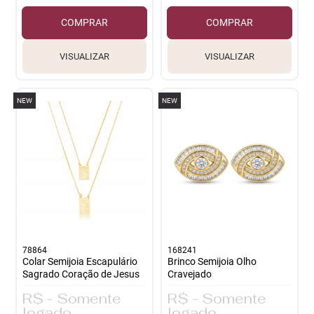
COMPRAR
COMPRAR
VISUALIZAR
VISUALIZAR
NEW
NEW
78864
168241
Colar Semijoia Escapulário
Brinco Semijoia Olho
Sagrado Coração de Jesus
Cravejado
R$ - Somente
R$ - Somente
logado
logado