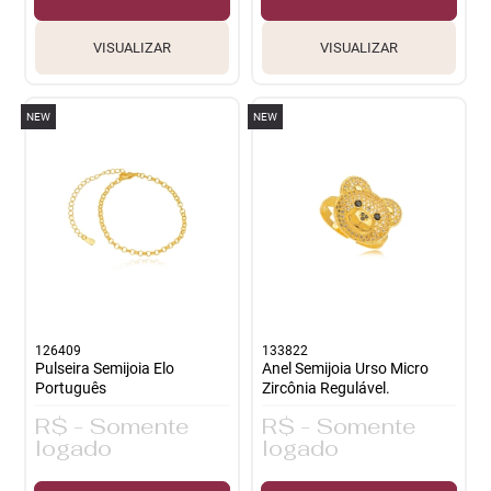
VISUALIZAR
VISUALIZAR
NEW
NEW
126409
133822
Pulseira Semijoia Elo
Anel Semijoia Urso Micro
Português
Zircônia Regulável.
R$ - Somente
R$ - Somente
logado
logado