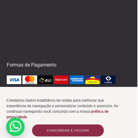
Formas de Pagamento
Coletamos dados estatísticos de visitas para melhorar sua
experiência de navegação e personalizar conteúdo e anúncios. Ao
continuar navegando você concorda com a nossa
política de
privacidade
.
Gazin Semijoias. Todos os direitos reservados.
Desenvolvido por
Postali
CONCORDAR E FECHAR