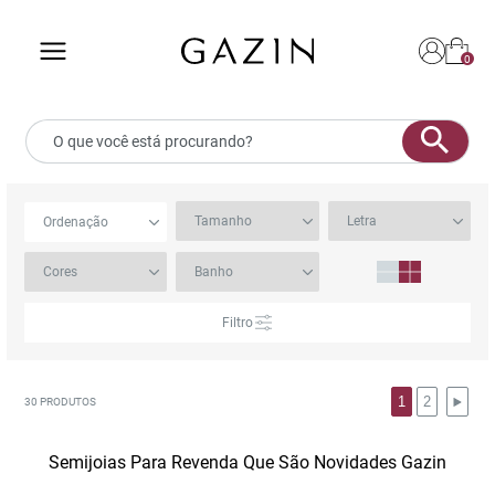
0
Ol
Pa
comp
ace
a 
Filtro
co
1
2
30
PRODUTOS
SOU N
Semijoias Para Revenda Que São Novidades Gazin
J