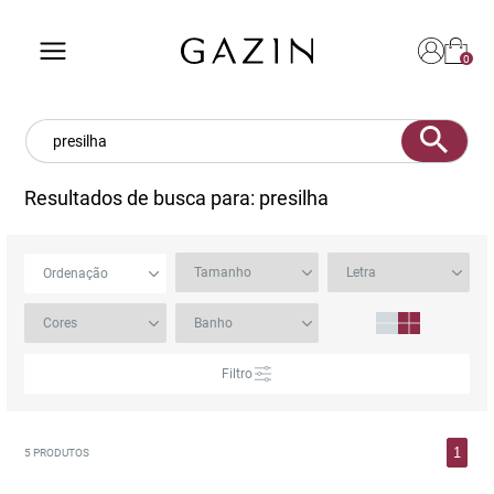
0
Ol
Pa
Resultados de busca para:
presilha
comp
ace
a 
co
Filtro
SOU N
1
5
PRODUTOS
J