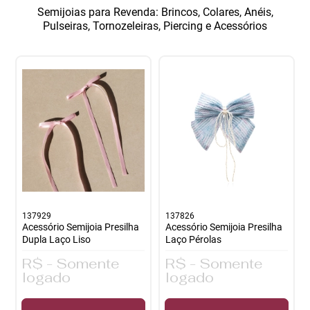
Semijoias para Revenda: Brincos, Colares, Anéis,
te
Pulseiras, Tornozeleiras, Piercing e Acessórios
co
137929
137826
Acessório Semijoia Presilha
Acessório Semijoia Presilha
Dupla Laço Liso
Laço Pérolas
R$ - Somente
R$ - Somente
logado
logado